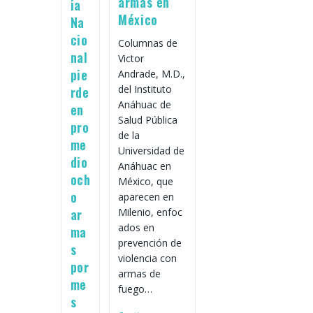
armas en
ia
México
Na
cio
Columnas de
nal
Victor
pie
Andrade, M.D.,
del Instituto
rde
Anáhuac de
en
Salud Pública
pro
de la
me
Universidad de
dio
Anáhuac en
och
México, que
o
aparecen en
Milenio, enfoc
ar
ados en
ma
prevención de
s
violencia con
por
armas de
me
fuego…
s