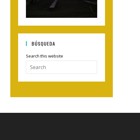
BÚSQUEDA
Search this website
Press
Escape
to
close
the
search
panel.