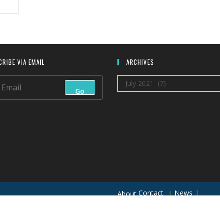
ic
RIBE VIA EMAIL
ARCHIVES
Archives
July 2021 (7)
Go
bia
it
s
Contact
News
About
n
Network to Prevent G
Resources
Maps
Events
Data & Reports
s