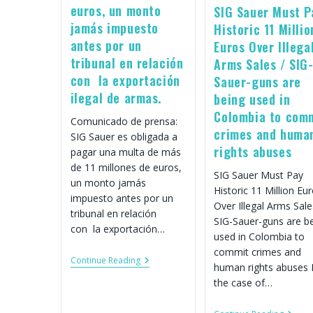
euros, un monto
SIG Sauer Must P
jamás impuesto
Historic 11 Millio
antes por un
Euros Over Illega
tribunal en relación
Arms Sales / SIG
con la exportación
Sauer-guns are
ilegal de armas.
being used in
Colombia to com
Comunicado de prensa:
crimes and huma
SIG Sauer es obligada a
rights abuses
pagar una multa de más
de 11 millones de euros,
SIG Sauer Must Pay
un monto jamás
Historic 11 Million Eu
impuesto antes por un
Over Illegal Arms Sale
tribunal en relación
SIG-Sauer-guns are b
con la exportación…
used in Colombia to
commit crimes and
SIG
Continue Reading
human rights abuses 
Sauer
Es
the case of…
Obligada
A