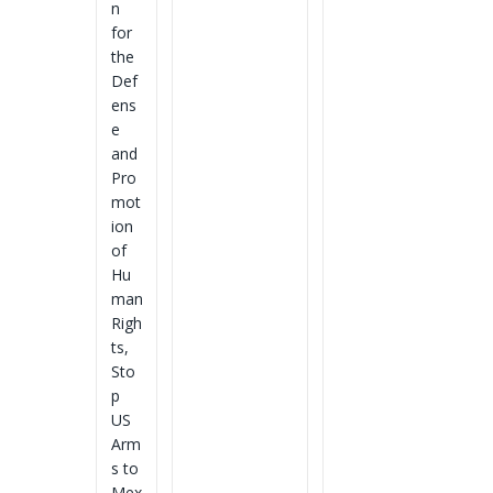
n
for
the
Def
ens
e
and
Pro
mot
ion
of
Hu
man
Righ
ts,
Sto
p
US
Arm
s to
Mex