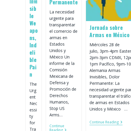
Invi
Permanente
sib
La necesidad
le
urgente para
We
transparentar
Jornada sobre
apo
el comercio de
Armas en México
ns,
armas en
Estados
Ind
Miércoles 28 de
Unidos y
julio, 3pm-4pm Easter
eli
México Un
2pm-3pm CDMX, 12p
ble
informe de la
1pm Pacífico, 9pm-1
Pai
Comisión
Alemania Armas
n
Mexicana de
Invisibles, Dolor
Defensa y
Permanente: La
The
Promoción de
necesidad urgente pa
Urg
Derechos
transparentar el tráfi
ent
Humanos,
de armas en Estados
Nec
Stop US
Unidos y México …
essi
Arms…
ty
Jorna
Continue Reading
for
Continue
Sobre
Tra
Armas
Reading