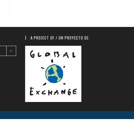
A PROJECT OF / UN PROYECTO DE:
un Violence in the Americas
Links
Donate
Take Action
Video
Español