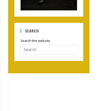
SEARCH
Search this website
Press
Escape
to
close
the
search
panel.