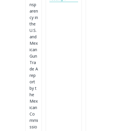
Armas
Invisibles,
nsp
En
Dolor
Méxic
aren
Permanente
cy in
the
U.S.
and
Mex
ican
Gun
Tra
de A
rep
ort
by t
he
Mex
ican
Co
mmi
ssio