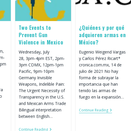
Two Events to
¿Quiénes y por qué
Prevent Gun
adquieren armas en
Violence in Mexico
México?
n,
Wednesday, July
Eugenio Weigend Vargas
m-
28, 3pm-4pm EST, 2pm-
y Carlos Pérez Ricart*
0pm
3pm CDMX, 12pm-1pm
cronica.com.mx, 14 de
Pacific, 9pm-10pm
julio de 2021 No hay
Germany Invisible
forma de subrayar la
Weapons, Indelible Pain:
importancia que han
ra
The Urgent Necessity of
tenido las armas de
co
Transparency in the U.S.
fuego en la expansión…
and Mexican Arms Trade
Bilingual interpretation
¿Quiénes
Continue Reading
Y
between English…
Por
da
Qué
Adquieren
Two
Continue Reading