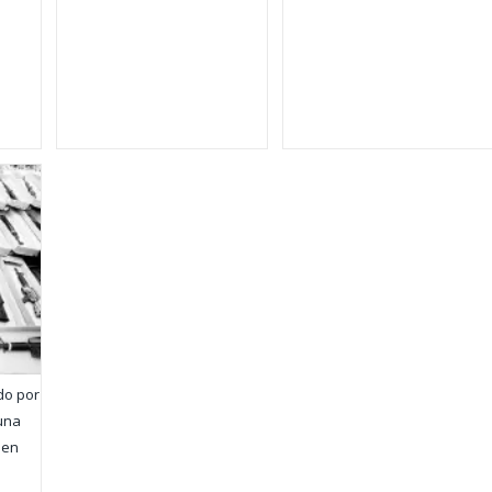
o por
 una
 en