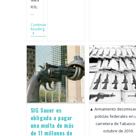
ico,
…
Continue
Report:
Reading
Invisible
Weapons,
Indelible
Pain
SIG Sauer es
▲ Armamento decomisad
policías federales en
obligada a pagar
carretera de Tabasco
una multa de más
octubre de 2010.
de 11 millones de