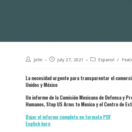
Post
Post
Post
John
July 27, 2021
Espanol
/
Feat
author:
published:
category:
La necesidad urgente para transparentar el comerc
Unidos y México
Un informe de la Comisión Mexicana de Defensa y P
Humanos, Stop US Arms to Mexico y el Centro de Es
Bajar el informe completo en formato PDF
English here