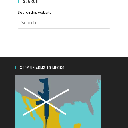
SEARCH
Search this website
Press
Escape
to
close
the
search
panel.
STOP US ARMS TO MEXICO