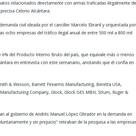
natos relacionados directamente con armas traficadas ilegalmente d
recisa Celorio Alcántara.
demanda civil ideada por el canciller Marcelo Ebrard y orquestada por
las ocho empresas del tráfico ilegal anual de entre 500 mil a 800 mil
e 6% del Producto Interno Bruto del país, que equivale más o menos
cántara en entrevista con este semanario, anotando que él confía en
Smith & Wesson, Barrett Firearms Manufacturing, Beretta USA,
t’s Manufacturing Company, Glock, Glock GES MBH, Strum, Ruger &
tan al gobierno de Andrés Manuel López Obrador en la demanda en
luntariamente y sin prejuicio” retiraban de la pesquisa a las empresa