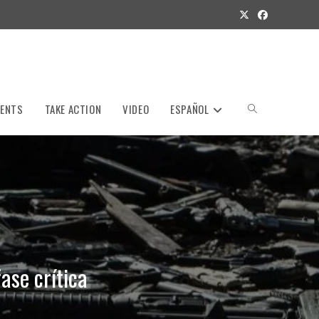
VENTS
TAKE ACTION
VIDEO
ESPAÑOL
Toggle
website
search
ase crítica