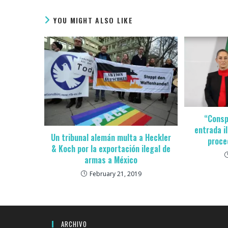
YOU MIGHT ALSO LIKE
“Conspi
entrada i
Un tribunal alemán multa a Heckler
proce
& Koch por la exportación ilegal de
armas a México
February 21, 2019
ARCHIVO