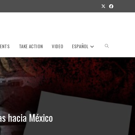
VENTS
TAKE ACTION
VIDEO
ESPAÑOL
Toggle
website
search
as hacia México