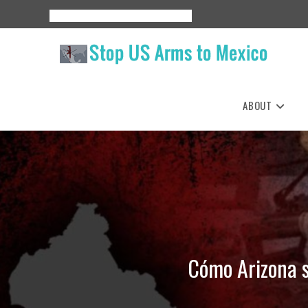
Skip
About
Events
Resources
Espanol
to
content
ABOUT
Cómo Arizona s