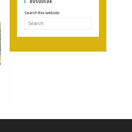
BÚSQUEDA
Search this website
Press
Escape
to
close
the
search
panel.