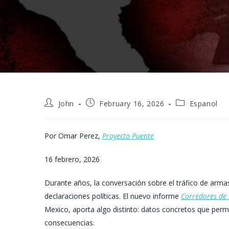
Post
Post
Post
John
February 16, 2026
Espanol
author:
published:
category:
Por
Omar Perez,
Proyecto Puente
16 febrero, 2026
Durante años, la conversación sobre el tráfico de arma
declaraciones políticas. El nuevo informe
Corredores de 
Mexico, aporta algo distinto: datos concretos que permi
consecuencias.