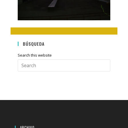
BÚSQUEDA
Search this website
Press
Escape
to
close
the
search
panel.
ARCHIVO