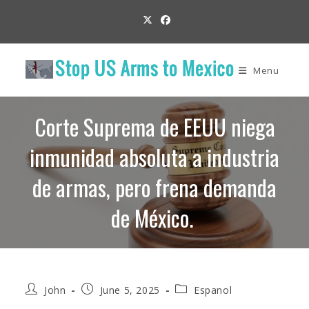
Skip
to
content
Menu
Corte Suprema de EEUU niega
inmunidad absoluta a industria
de armas, pero frena demanda
de México.
Post
Post
Post
John
June 5, 2025
Espanol
author:
published:
category: