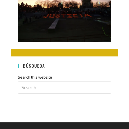
BÚSQUEDA
Search this website
Press
Escape
to
close
the
search