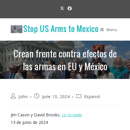
Skip
to
content
Menu
Crean frente contra efectos de
las armas en EU y México
Post
Post
Post
John
June 13, 2024
Espanol
author:
published:
category:
Jim Cason y David Brooks,
La Jornada
13 de junio de 2024