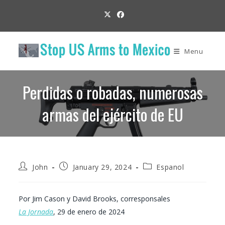
Skip
to
content
Menu
Perdidas o robadas, numerosas
armas del ejército de EU
Post
Post
Post
John
January 29, 2024
Espanol
author:
published:
category:
Por Jim Cason y David Brooks, corresponsales
La Jornada
, 29 de enero de 2024