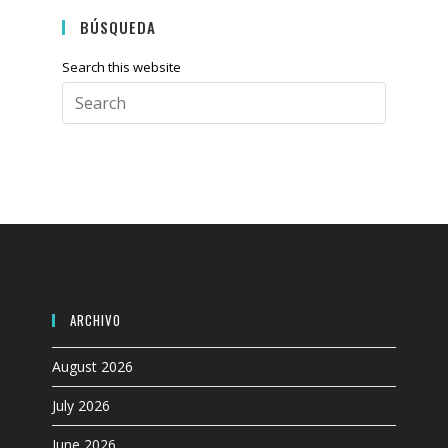
BÚSQUEDA
Search this website
Press
Escape
to
close
the
search
panel.
ARCHIVO
August 2026
July 2026
June 2026