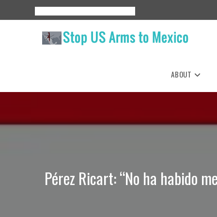
Skip
About
Events
Resources
Espanol
to
content
ABOUT
Pérez Ricart: “No ha habido m