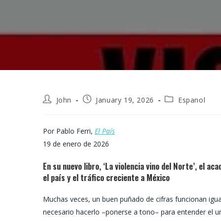
Post
Post
Post
John
January 19, 2026
Espanol
author:
published:
category:
Por Pablo Ferri,
El País
19 de enero de 2026
En su nuevo libro, ‘La violencia vino del Norte’, el a
el país y el tráfico creciente a México
Muchas veces, un buen puñado de cifras funcionan igual 
necesario hacerlo –ponerse a tono– para entender el u