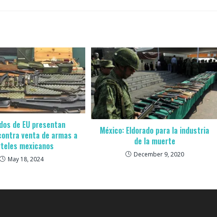
dos de EU presentan
México: Eldorado para la industria
 contra venta de armas a
de la muerte
rteles mexicanos
December 9, 2020
May 18, 2024