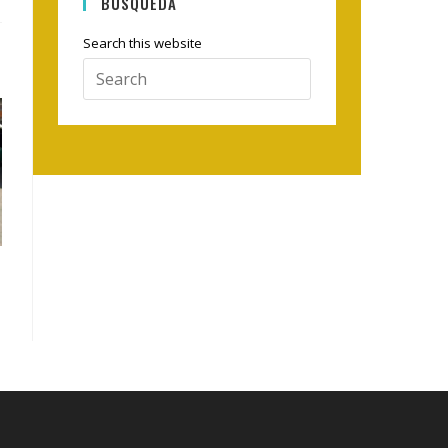
BÚSQUEDA
Search this website
Press
Escape
to
close
the
search
panel.