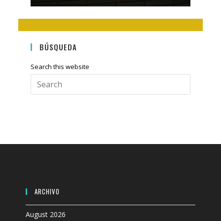
BÚSQUEDA
Search this website
Press
Escape
to
close
the
search
panel.
ARCHIVO
August 2026