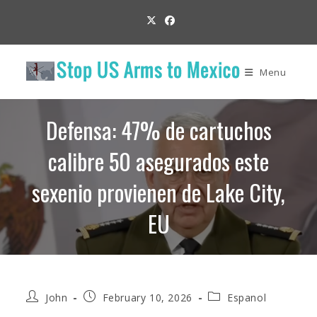
Skip
to
content
Menu
Defensa: 47% de cartuchos
calibre 50 asegurados este
sexenio provienen de Lake City,
EU
Post
Post
Post
John
February 10, 2026
Espanol
author:
published:
category: